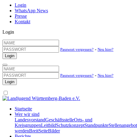
Login
WhatsApp News
Presse
Kontakt
Login
-
Passwort vergessen?
Neu hier?
-
Passwort vergessen?
Neu hier?
Startseite
Wer wir sind
Landesvorstand
Geschäftsstelle
Orts- und
Kreisgruppen
Leitbild
Schutzkonzept
Standpunkte
Stellenangebo
werden
BreitSeite
Bilder
Berichte