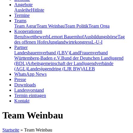
Angebote
Ausleihe
Hitliste
Termine
Teams
Team Agrar
Team Weinbau
Team Politik
Team Orga
Kooperationen
Berufswettbewerb
Lernort Bauernhof
Ausbildungsbörse
Tag
des offenen Hofes
Junglandwirtekongress
L-U-I
Partner
Landesbauernverband (LBV)
LandFrauenverband
Württemberg-Baden e.V.
Bund der Deutschen Landjugend
(BDL)
Arbeitsgemeinschaft der Landjugendverbände
(AGL)
Landesjugendring (LJR BW)
ALEB
WhatsApp News
Presse
Downloads
Landesvorstand
Termin eintragen
Kontakt
Team Weinbau
Startseite
»
Team Weinbau