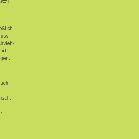
den
eßlich
luss
chvieh-
und
ngen.
such
isch,
e