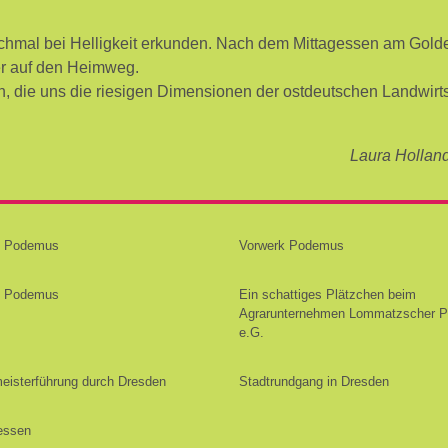
ochmal bei Helligkeit erkunden. Nach dem Mittagessen am Gol
er auf den Heimweg.
n, die uns die riesigen Dimensionen der ostdeutschen Landwirt
Laura Hollan
k Podemus
Vorwerk Podemus
k Podemus
Ein schattiges Plätzchen beim
Agrarunternehmen Lommatzscher P
e.G.
eisterführung durch Dresden
Stadtrundgang in Dresden
essen