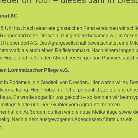
eder on Tour – dieses Jahr in Dres
ndorf AG
 Uhr los. Nach einer ereignisreichen Fahrt erreichten wir schli
in Ruppendorf nahe Dresden. Gut gestärkt bekamen wir im Ansch
ft Ruppendorf AG. Die Agrargesellschaft bewirtschaftet eine Mil
futterwerk als auch einen Raiffeisenmarkt. Nach einem langen 
m Hostel und ließen den Abend bei Burger und Pommes auskli
en Lommatzscher Pflege e.G.
r in Podemus, ein Stadtteil von Dresden. Hier waren wir zu Be
tvermarktung. Herr Probst, der Chef persönlich, zeigte uns ohne
haus. Es wurde sogar für uns gekocht – so konnten wir beim typ
hmittags führte uns Herr Grübler vom Agrarunternehmen
nenhallen. Außerdem durften wir die neue Melkanlage sowie di
selig: Nach einem ausgewogenen Abendessen führte uns ein
s.