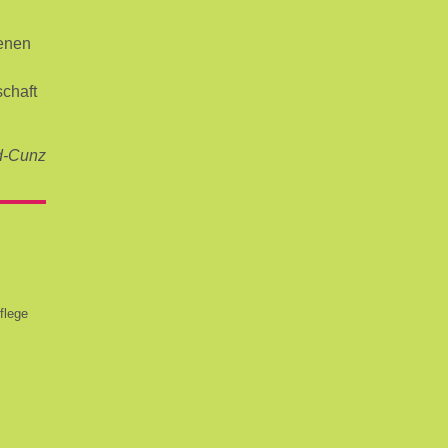
denen
schaft
d-Cunz
flege