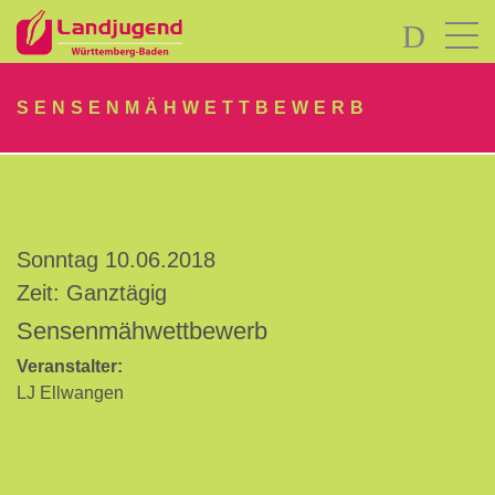
LOGIN
SENSENMÄHWETTBEWERB
Sonntag 10.06.2018
Passwort
Zeit: Ganztägig
vergessen?
Sensenmähwettbewerb
-
Neu
Veranstalter:
hier?
LJ Ellwangen