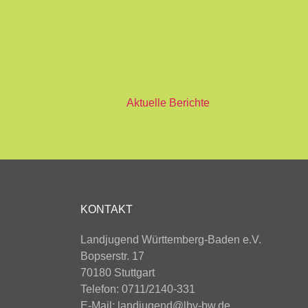
Aktuelle Berichte
KONTAKT
Landjugend Württemberg-Baden e.V.
Bopserstr. 17
70180 Stuttgart
Telefon: 0711/2140-331
E-Mail:
landjugend@lbv-bw.de