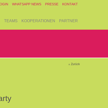
OGIN
WHATSAPP NEWS
PRESSE
KONTAKT
E
TEAMS
KOOPERATIONEN
PARTNER
Zurück
arty