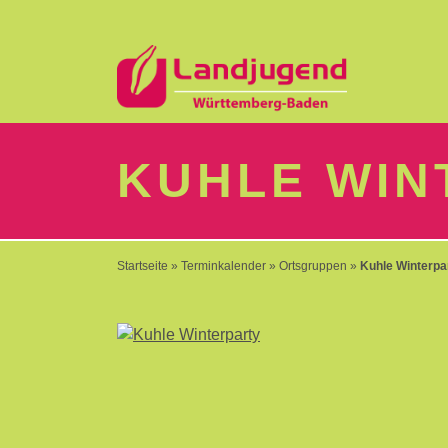
LOGIN
KUHLE WIN
Passwort
Startseite
»
Terminkalender
»
Ortsgruppen
»
Kuhle Winterpa
vergessen?
-
Neu
hier?