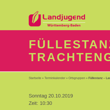
LOGIN
FÜLLESTAN
TRACHTEN
Passwort
vergessen?
-
Startseite
»
Terminkalender
»
Ortsgruppen
»
Füllestanz – L
Neu
hier?
Sonntag 20.10.2019
Zeit: 10:30