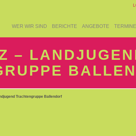
L
WER WIR SIND
BERICHTE
ANGEBOTE
TERMIN
Z – LANDJUGEN
GRUPPE BALLE
andjugend Trachtengruppe Ballendorf