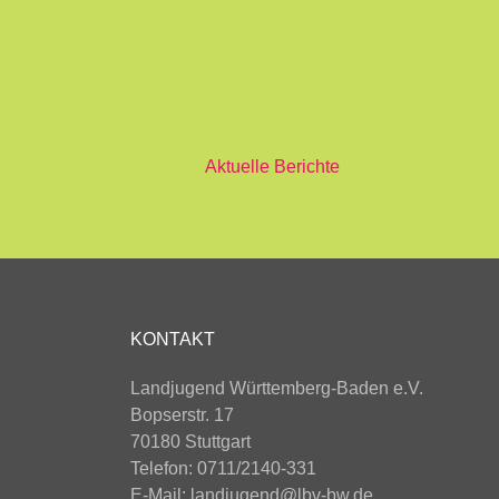
Aktuelle Berichte
KONTAKT
Landjugend Württemberg-Baden e.V.
Bopserstr. 17
70180 Stuttgart
Telefon: 0711/2140-331
E-Mail:
landjugend@lbv-bw.de