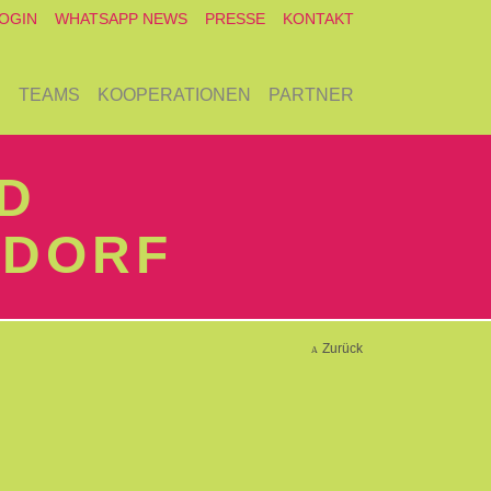
OGIN
WHATSAPP NEWS
PRESSE
KONTAKT
E
TEAMS
KOOPERATIONEN
PARTNER
D
NDORF
Zurück