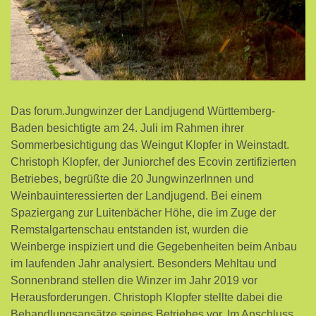
Das forum.Jungwinzer der Landjugend Württemberg-
Baden besichtigte am 24. Juli im Rahmen ihrer
Sommerbesichtigung das Weingut Klopfer in Weinstadt.
Christoph Klopfer, der Juniorchef des Ecovin zertifizierten
Betriebes, begrüßte die 20 JungwinzerInnen und
Weinbauinteressierten der Landjugend. Bei einem
Spaziergang zur Luitenbächer Höhe, die im Zuge der
Remstalgartenschau entstanden ist, wurden die
Weinberge inspiziert und die Gegebenheiten beim Anbau
im laufenden Jahr analysiert. Besonders Mehltau und
Sonnenbrand stellen die Winzer im Jahr 2019 vor
Herausforderungen. Christoph Klopfer stellte dabei die
Behandlungsansätze seines Betriebes vor. Im Anschluss