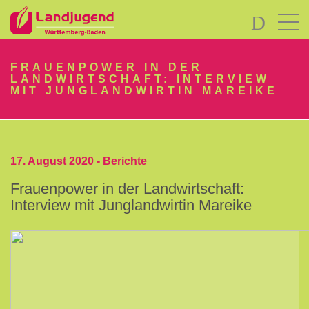
LOGIN
FRAUENPOWER IN DER
LANDWIRTSCHAFT: INTERVIEW
MIT JUNGLANDWIRTIN MAREIKE
17. August 2020 -
Berichte
Passwort
vergessen?
Frauenpower in der Landwirtschaft:
Interview mit Junglandwirtin Mareike
-
Neu
hier?