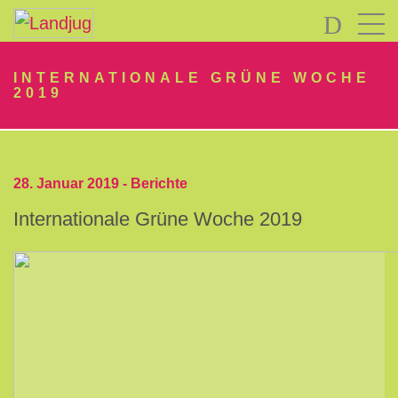
LOGIN
INTERNATIONALE GRÜNE WOCHE
2019
28. Januar 2019 -
Berichte
Internationale Grüne Woche 2019
Passwort
vergessen?
-
Neu
hier?