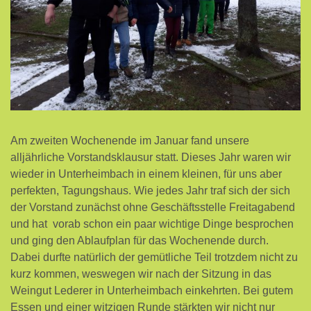
Am zweiten Wochenende im Januar fand unsere
alljährliche Vorstandsklausur statt. Dieses Jahr waren wir
wieder in Unterheimbach in einem kleinen, für uns aber
perfekten, Tagungshaus. Wie jedes Jahr traf sich der sich
der Vorstand zunächst ohne Geschäftsstelle Freitagabend
und hat vorab schon ein paar wichtige Dinge besprochen
und ging den Ablaufplan für das Wochenende durch.
Dabei durfte natürlich der gemütliche Teil trotzdem nicht zu
kurz kommen, weswegen wir nach der Sitzung in das
Weingut Lederer in Unterheimbach einkehrten. Bei gutem
Essen und einer witzigen Runde stärkten wir nicht nur