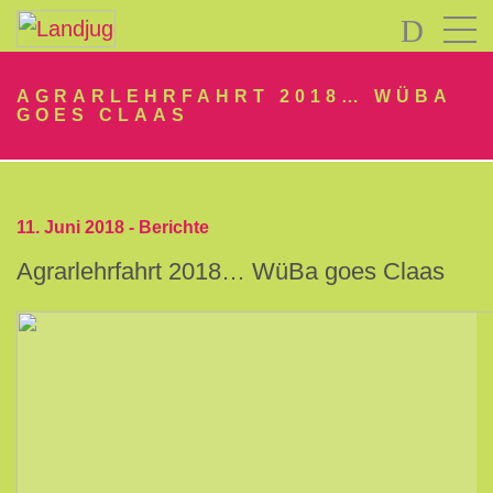
LOGIN
AGRARLEHRFAHRT 2018… WÜBA
GOES CLAAS
11. Juni 2018 -
Berichte
Agrarlehrfahrt 2018… WüBa goes Claas
Passwort
vergessen?
-
Neu
hier?