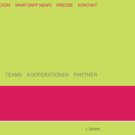
OGIN
WHATSAPP NEWS
PRESSE
KONTAKT
E
TEAMS
KOOPERATIONEN
PARTNER
Zurück