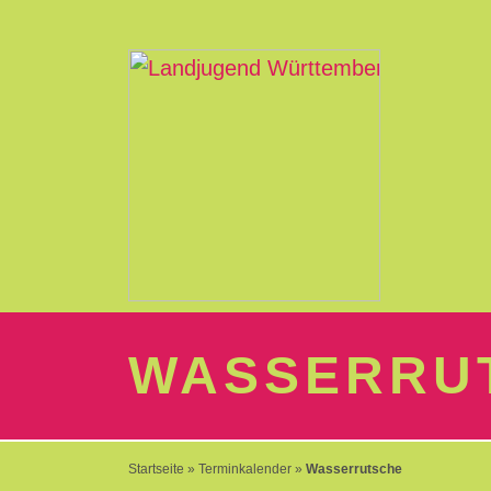
LOGIN
Passwort
vergessen?
-
WASSERRU
Neu
hier?
Startseite
»
Terminkalender
»
Wasserrutsche