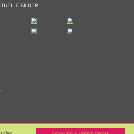
KTUELLE BILDER
n.
urfen,