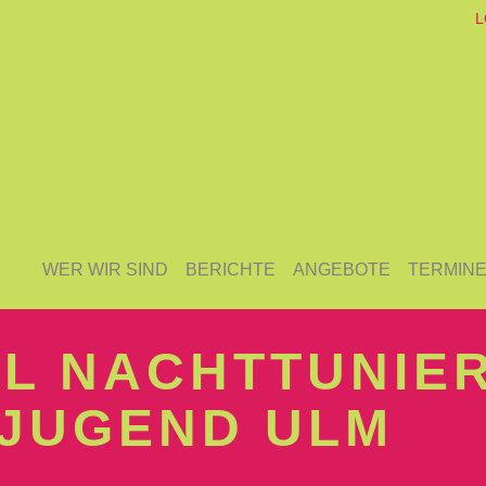
L
WER WIR SIND
BERICHTE
ANGEBOTE
TERMIN
L NACHTTUNIE
JUGEND ULM