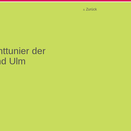
Zurück
httunier der
nd Ulm