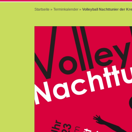
Startseite
»
Terminkalender
»
Volleyball Nachttunier der Kr