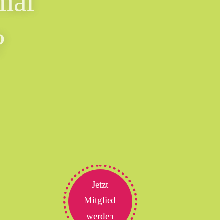
mal
?
Jetzt
Mitglied
werden