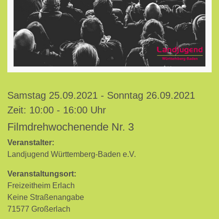
Samstag 25.09.2021 - Sonntag 26.09.2021
Zeit: 10:00 - 16:00 Uhr
Filmdrehwochenende Nr. 3
Veranstalter:
Landjugend Württemberg-Baden e.V.
Veranstaltungsort:
Freizeitheim Erlach
Keine Straßenangabe
71577 Großerlach