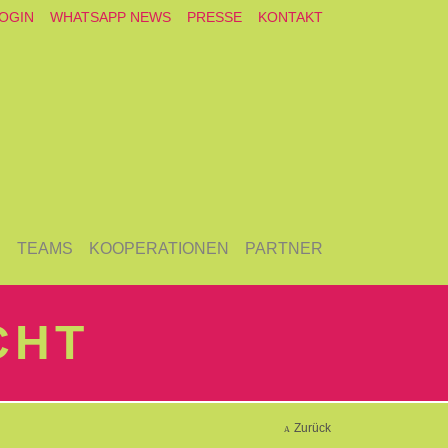
OGIN
WHATSAPP NEWS
PRESSE
KONTAKT
E
TEAMS
KOOPERATIONEN
PARTNER
CHT
Zurück