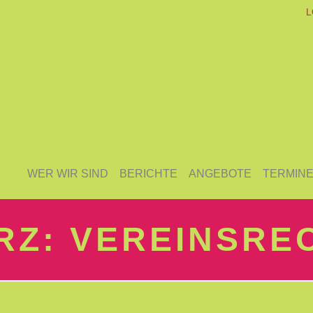
L
WER WIR SIND
BERICHTE
ANGEBOTE
TERMIN
RZ: VEREINSRE