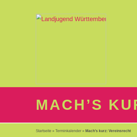
LOGIN
Passwort
vergessen?
-
MACH’S KU
Neu
hier?
Startseite
»
Terminkalender
»
Mach’s kurz: Vereinsrecht