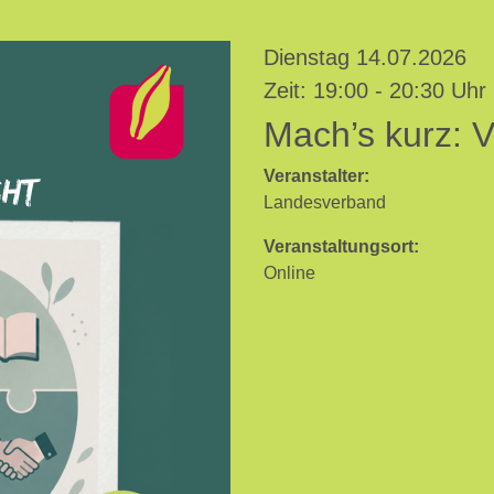
Dienstag 14.07.2026
Zeit: 19:00 - 20:30 Uhr
Mach’s kurz: V
Veranstalter:
Landesverband
Veranstaltungsort:
Online