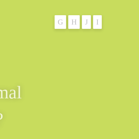
mal
?