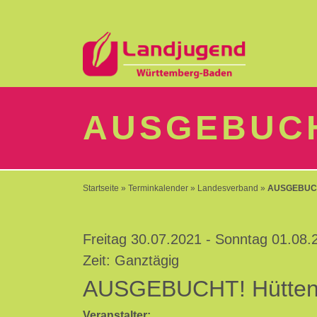
LOGIN
AUSGEBUCH
Passwort
Startseite
»
Terminkalender
»
Landesverband
»
AUSGEBUCHT
vergessen?
-
Freitag 30.07.2021 - Sonntag 01.08.
Neu
hier?
Zeit: Ganztägig
AUSGEBUCHT! Hüttent
Veranstalter: