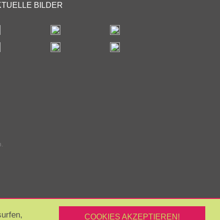
KTUELLE BILDER
n.
urfen,
COOKIES AKZEPTIEREN!