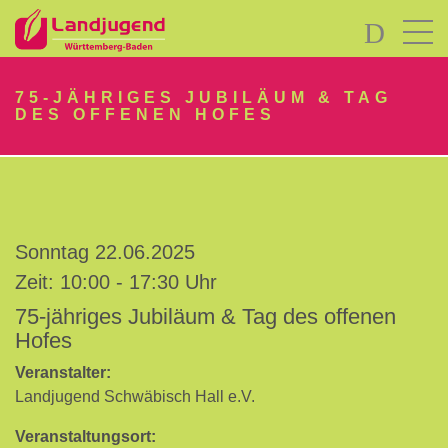
LOGIN
75-JÄHRIGES JUBILÄUM & TAG
DES OFFENEN HOFES
Sonntag 22.06.2025
Passwort
vergessen?
Zeit: 10:00 - 17:30 Uhr
-
75-jähriges Jubiläum & Tag des offenen
Neu
Hofes
hier?
Veranstalter:
Landjugend Schwäbisch Hall e.V.
Veranstaltungsort: