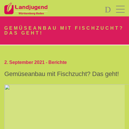
LOGIN
GEMÜSEANBAU MIT FISCHZUCHT?
DAS GEHT!
2. September 2021 -
Berichte
Passwort
Gemüseanbau mit Fischzucht? Das geht!
vergessen?
-
Neu
hier?