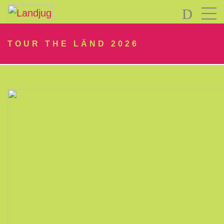
LOGIN
TOUR THE LÄND 2026
Passwort
vergessen?
-
Neu
hier?